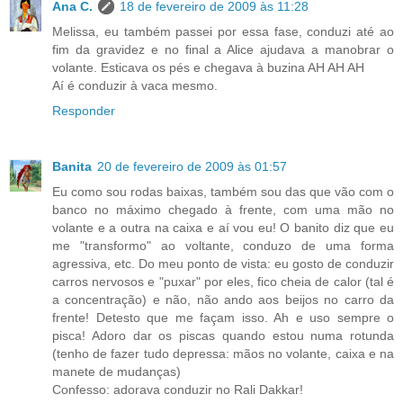
Ana C.
18 de fevereiro de 2009 às 11:28
Melissa, eu também passei por essa fase, conduzi até ao
fim da gravidez e no final a Alice ajudava a manobrar o
volante. Esticava os pés e chegava à buzina AH AH AH
Aí é conduzir à vaca mesmo.
Responder
Banita
20 de fevereiro de 2009 às 01:57
Eu como sou rodas baixas, também sou das que vão com o
banco no máximo chegado à frente, com uma mão no
volante e a outra na caixa e aí vou eu! O banito diz que eu
me "transformo" ao voltante, conduzo de uma forma
agressiva, etc. Do meu ponto de vista: eu gosto de conduzir
carros nervosos e "puxar" por eles, fico cheia de calor (tal é
a concentração) e não, não ando aos beijos no carro da
frente! Detesto que me façam isso. Ah e uso sempre o
pisca! Adoro dar os piscas quando estou numa rotunda
(tenho de fazer tudo depressa: mãos no volante, caixa e na
manete de mudanças)
Confesso: adorava conduzir no Rali Dakkar!