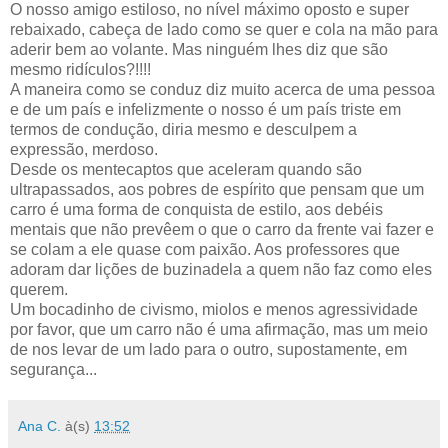
O nosso amigo estiloso, no nível máximo oposto e super
rebaixado, cabeça de lado como se quer e cola na mão para
aderir bem ao volante. Mas ninguém lhes diz que são
mesmo ridículos?!!!!
A maneira como se conduz diz muito acerca de uma pessoa
e de um país e infelizmente o nosso é um país triste em
termos de condução, diria mesmo e desculpem a
expressão, merdoso.
Desde os mentecaptos que aceleram quando são
ultrapassados, aos pobres de espírito que pensam que um
carro é uma forma de conquista de estilo, aos debéis
mentais que não prevêem o que o carro da frente vai fazer e
se colam a ele quase com paixão. Aos professores que
adoram dar lições de buzinadela a quem não faz como eles
querem.
Um bocadinho de civismo, miolos e menos agressividade
por favor, que um carro não é uma afirmação, mas um meio
de nos levar de um lado para o outro, supostamente, em
segurança...
Ana C.
à(s)
13:52