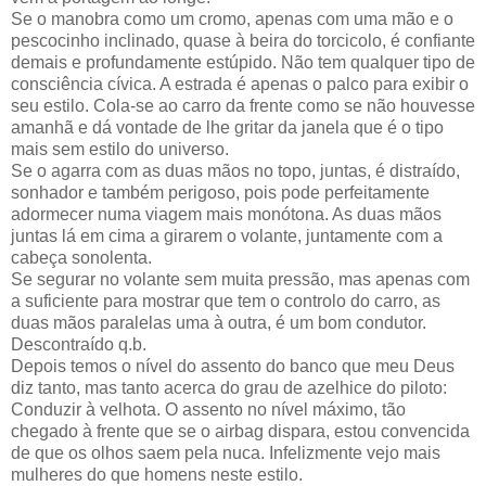
Se o manobra como um cromo, apenas com uma mão e o
pescocinho inclinado, quase à beira do torcicolo, é confiante
demais e profundamente estúpido. Não tem qualquer tipo de
consciência cívica. A estrada é apenas o palco para exibir o
seu estilo. Cola-se ao carro da frente como se não houvesse
amanhã e dá vontade de lhe gritar da janela que é o tipo
mais sem estilo do universo.
Se o agarra com as duas mãos no topo, juntas, é distraído,
sonhador e também perigoso, pois pode perfeitamente
adormecer numa viagem mais monótona. As duas mãos
juntas lá em cima a girarem o volante, juntamente com a
cabeça sonolenta.
Se segurar no volante sem muita pressão, mas apenas com
a suficiente para mostrar que tem o controlo do carro, as
duas mãos paralelas uma à outra, é um bom condutor.
Descontraído q.b.
Depois temos o nível do assento do banco que meu Deus
diz tanto, mas tanto acerca do grau de azelhice do piloto:
Conduzir à velhota. O assento no nível máximo, tão
chegado à frente que se o airbag dispara, estou convencida
de que os olhos saem pela nuca. Infelizmente vejo mais
mulheres do que homens neste estilo.