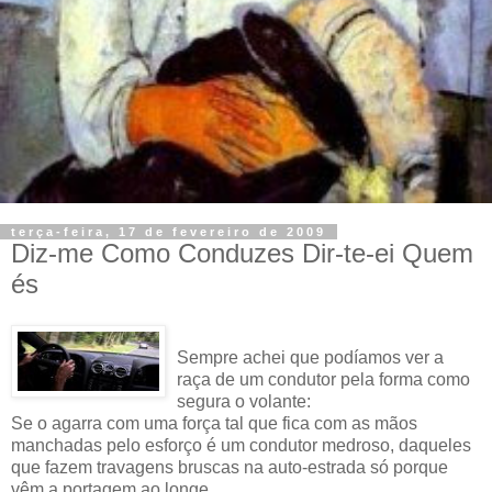
terça-feira, 17 de fevereiro de 2009
Diz-me Como Conduzes Dir-te-ei Quem
és
Sempre achei que podíamos ver a
raça de um condutor pela forma como
segura o volante:
Se o agarra com uma força tal que fica com as mãos
manchadas pelo esforço é um condutor medroso, daqueles
que fazem travagens bruscas na auto-estrada só porque
vêm a portagem ao longe.